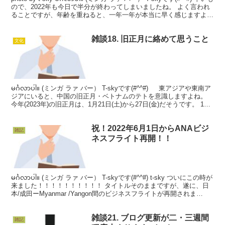
ので、2022年も今日で半分が終わってしまいましたね。 よく言われ
ることですが、年齢を重ねると、一年一年が本当に早く感じますよ
ね。...
雑談18. 旧正月に絡めて思うこと
文化
မင်္ဂလာပါ။ (ミンガ ラァ バー） T-skyです(#^^#) 東アジアや東南ア
ジアにいると、中国の旧正月・ベトナムのテトを意識しますよね。
今年(2023年)の旧正月は、1月21日(土)から27日(金)だそうです。 1月
21...
祝！2022年6月1日からANAビジ
雑記
ネスフライト再開！！
မင်္ဂလာပါ။ (ミンガ ラァ バー） T-skyです(#^^#) t-sky ついにこの時が
来ました！！！！！！！！！！ タイトルそのままですが、遂に、日
本/成田ーMyanmar /Yangon間のビジネスフライトが再開されま
す！！...
雑談21. ブログ更新が二・三週間
雑記