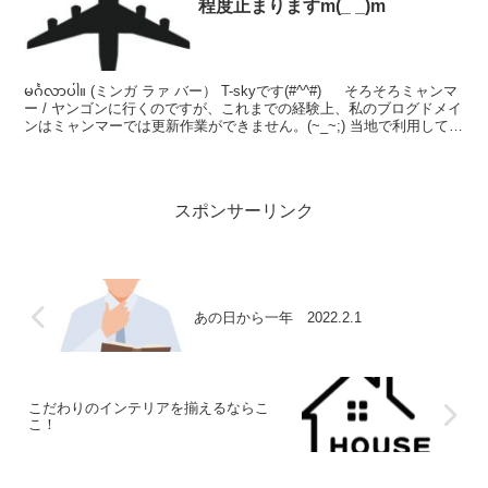
程度止まりますm(_ _)m
မင်္ဂလာပါ။ (ミンガ ラァ バー） T-skyです(#^^#) そろそろミャンマ
ー / ヤンゴンに行くのですが、これまでの経験上、私のブログドメイ
ンはミャンマーでは更新作業ができません。(~_~;) 当地で利用してい
るWi-F...
スポンサーリンク
あの日から一年 2022.2.1
こだわりのインテリアを揃えるならこ
こ！