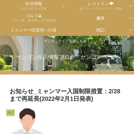
生活情報
レストラン🍽
生活お役立ち情報
各ジャンルのレストラン情報
ゴルフ⛳
趣味
ゴルフ場・練習場・SHOP情報
ミャンマー語習得への道
雑記
ヤンゴンライフを楽しもう！
ヤンゴン生活情報ブログ ヤンゴンベース
お知らせ_ミャンマー入国制限措置：2/28
まで再延長(2022年2月1日発表)
雑記