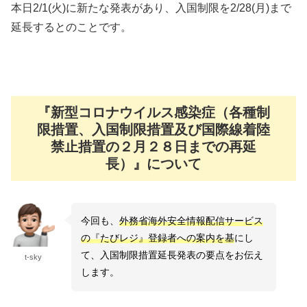
本日2/1(火)に新たな発表があり、入国制限を2/28(月)まで
延長するとのことです。
『新型コロナウイルス感染症（各種制
限措置、入国制限措置及び国際線着陸
禁止措置の２月２８日までの再延
長）』について
今回も、
外務省海外安全情報配信サービス
の『たびレジ』登録者への案内を基
にし
て、入国制限措置延長発表の要点をお伝え
t-sky
します。