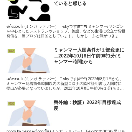
ていると感じる
မင်္ဂလာပါ။ (ミンガ ラァ バー） T-skyです(#^^#) ミャンマー/ヤンゴン
を中心としたレストランやショップ、施設、などの生活に役立つ情報
発信を、当ブログは目的としています。 しかし、ふと気がつきまし
た。 ヤンゴンに滞在し...
ミャンマー入国条件が１部変更に
雑記
＿2022年10月8日午前0時1分(ミ
ャンマー時間)から
မင်္ဂလာပါ။ (ミンガ ラァ バー） T-skyです(#^^#) 2022年8月1日から、
ミャンマー到着前48時間以内の新型コロナの陰性証明書も入国時に
提出が必要となっていましたが、2022年10月8日午前0時１分(※ミャ
ンマー時間...
番外編：検証）2022年目標達成
雑記
度
photo by t-sky မင်္ဂလာပါ။ (ミンガ ラァ バー） T-skyです(#^^#) 早いも