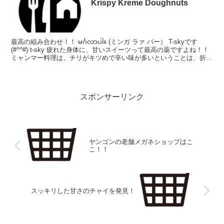
Krispy Kreme Doughnuts
最高の組み合わせ！！ မင်္ဂလာပါ။ (ミンガ ラァ バー） T-skyです
(#^^#) t-sky 疲れた身体に、甘いスイーツって最高の薬ですよね！！
ミャンマー料理は、チリがキツめで辛い味が多いということは、折に
触れてご紹介してき...
スポンサーリンク
ヤンゴンの老舗メガネショップはこ
こ！！
スッキリした甘さのチャイを発見！