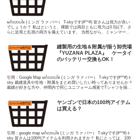
မင်္ဂလာပါ။ (ミンガ ラァ バー） T-skyです(#^^#) 皆さんは視力が良い
でしょうか？ 私はというと、裸眼では両目ともに視力は0.5以下、さ
らに近視と乱視の両方を備えています。 当然ながら、ミャンマーに
限らず何処に行くのも...
縫製用の生地＆附属が揃う卸売場
スーパー&専門店
『YUZANA PLAZA』 ケータイ
のバッテリー交換もOK！
引用：Google Map မင်္ဂလာပါ။ (ミンガ ラァ バー） T-skyです(#^^#) t-
sky 裁縫道具や生地・附属をまとめ買いしたい時ってありませんか？
裁縫が好きな方や、仲間内で同じユニフォーム感覚でTシャツを揃え
たい...
ヤンゴンで日本の100均アイテム
スーパー&専門店
は買える？
引用：google map မင်္ဂလာပါ။ (ミンガ ラァ バー） T-skyです(#^^#) t-
sky 皆さんは100均アイテムを利用されますか？ 私にとっては、100