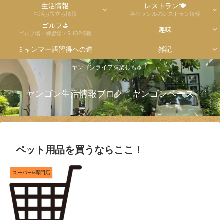
生活情報
レストラン🍽
生活お役立ち情報
各ジャンルのレストラン情報
ゴルフ⛳
趣味
ゴルフ場・練習場・SHOP情報
ミャンマー語習得への道
雑記
ヤンゴンライフを楽しもう！
ヤンゴン生活情報ブログ ヤンゴンベース
ペット用品を買うならここ！
スーパー&専門店