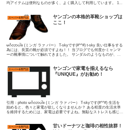
均アイテムは便利なものが多く、よく購入して利用しています。 1...
ヤンゴンの本格的革靴ショップは
スーパー&専門店
ここ！
မင်္ဂလာပါ။ (ミンガ ラァ バー） T-skyです(#^^#) t-sky 良い仕事をする
為には、良質の靴が必須ですよね！！ 当ブログでも何度かミャンマ
ーの靴事情について触れてきました。 サンダルのようなものが、一
般的に『靴』とし...
ヤンゴンで家電を揃えるなら
スーパー&専門店
『UNIQUE』がお勧め！
引用：photo မင်္ဂလာပါ။ (ミンガ ラァ バー） T-skyです(#^^#) 生活を
始めると、色々と家電が欲しくなりませんか？ ある程度の生活水準
を維持するためには、家電は必要ですよね。無駄なストレスも感じた
くないですし。 ミ...
甘いドーナツと珈琲の相性抜群！
スーパー&専門店