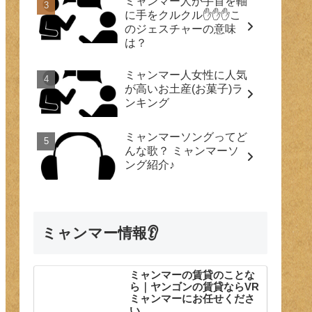
ミャンマー人が手首を軸
に手をクルクル✋✋✋こ
のジェスチャーの意味
は？
ミャンマー人女性に人気
が高いお土産(お菓子)ラ
ンキング
ミャンマーソングってど
んな歌？ ミャンマーソ
ング紹介♪
ミャンマー情報👂
ミャンマーの賃貸のことな
ら｜ヤンゴンの賃貸ならVR
ミャンマーにお任せくださ
い