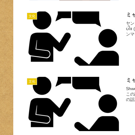
ミャ
文化
ヤンゴ
ပါ။
ンマ
ミ
文化
Shw
この
の話