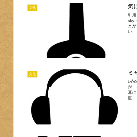
気
文化
引用：
sk
とが
い。.
ミ
文化
မင်
が、
耳に
度、