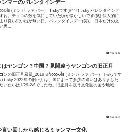
ャンマーのバレンタインデー
္ဂလာပါ။ (ミンガ ラァ バー） T-skyです(#^^#) t-sky バレンタインデ
すね。チョコの数を気にしていた頃が懐かしいです(笑) 個人的に
まり良い思い出が無い日、バレンタインデー(笑)。 日本だけの文
思...
2022.02.14
こはヤンゴン？中国？見間違うヤンゴンの旧正月
ンの旧正月風景_2019 မင်္ဂလာပါ။ (ミンガ ラァ バー） T-skyです
^^#) t-sky 2022年の旧正月は、国によって多少の違いはありました
だいたいは1/29-2/6でしたね。旧正月を祝う文化圏の国や地域...
2022.02.08
や言い回しから感じるミャンマー文化