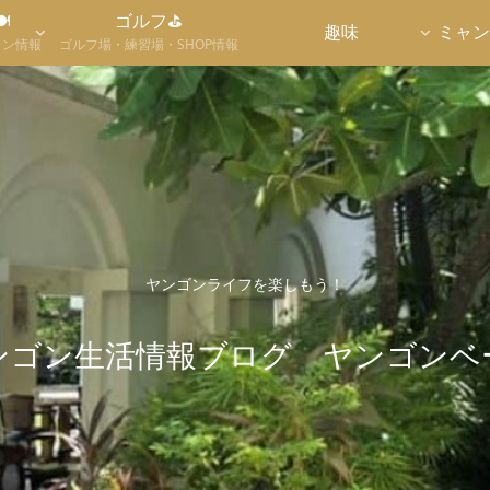

ゴルフ⛳
趣味
ミャン
ラン情報
ゴルフ場・練習場・SHOP情報
ヤンゴンライフを楽しもう！
ンゴン生活情報ブログ ヤンゴンベ