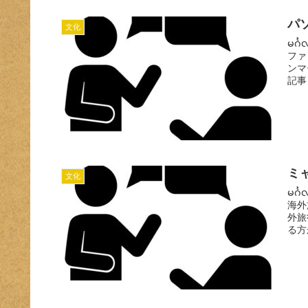
パ
文化
မင်
ファ
ンマ
記事 
ミ
文化
မင်
海外
外旅
る方