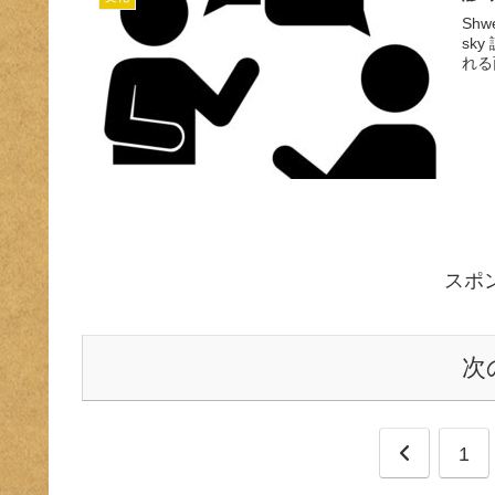
Shw
sk
れる
スポ
次
前
1