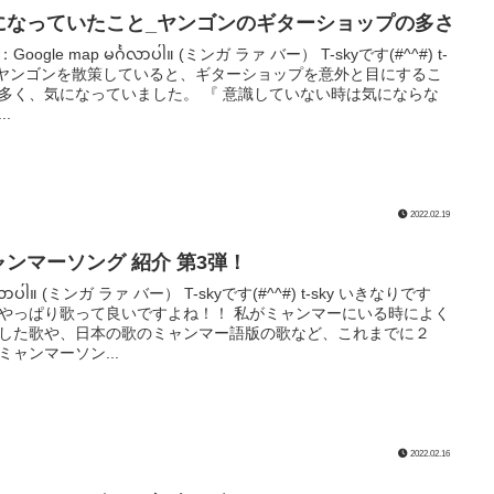
になっていたこと_ヤンゴンのギターショップの多さ
Google map မင်္ဂလာပါ။ (ミンガ ラァ バー） T-skyです(#^^#) t-
y ヤンゴンを散策していると、ギターショップを意外と目にするこ
多く、気になっていました。 『 意識していない時は気にならな
..
2022.02.19
ャンマーソング 紹介 第3弾！
္ဂလာပါ။ (ミンガ ラァ バー） T-skyです(#^^#) t-sky いきなりです
やっぱり歌って良いですよね！！ 私がミャンマーにいる時によく
した歌や、日本の歌のミャンマー語版の歌など、これまでに２
ミャンマーソン...
2022.02.16