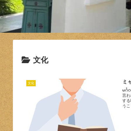
文化
ミ
文化
မင်
言わ
する
うこ