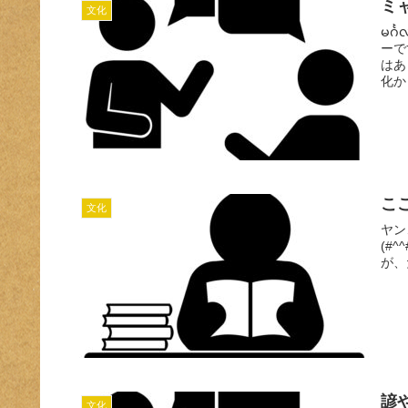
ミ
文化
မင်
ーで
はあ
化かと
こ
文化
ヤンゴ
(#
が、
諺
文化