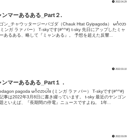
2022.04.29
ンマーあるある_Part２.
ン_チャウッタージーパゴダ（Chauk Htat Gyipagoda） မင်္ဂလာ
 (ミンガ ラァ バー） T-skyです(#^^#) t-sky 先日にアップしたミャ
ーあるある、略して『ミャンある』。 予想を超えた反響...
2022.03.10
ャンマーあるある_Part１．
edagon pagoda မင်္ဂလာပါ။ (ミンガ ラァ バー） T-skyです(#^^#)
記事は2022年3月8日に書き綴っています。 t-sky 最近のヤンゴン
題といえば、『長期間の停電』ニュースですよね。 1年...
2022.03.09