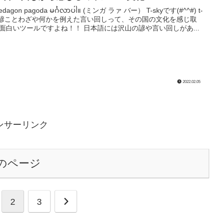
edagon pagoda မင်္ဂလာပါ။ (ミンガ ラァ バー） T-skyです(#^^#) t-
y 諺ことわざや何かを例えた言い回しって、その国の文化を感じ取
面白いツールですよね！！ 日本語には沢山の諺や言い回しがあ...
2022.02.05
ンサーリンク
のページ
次
2
3