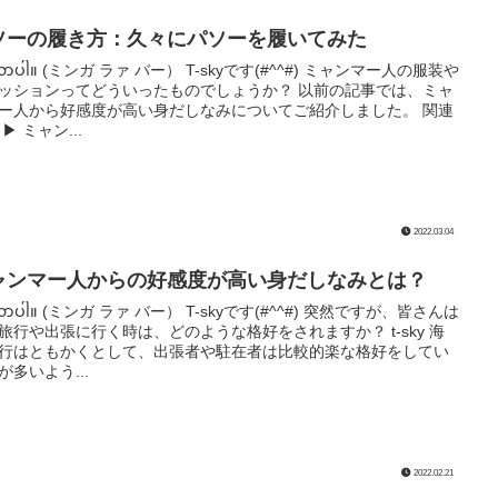
ソーの履き方：久々にパソーを履いてみた
္ဂလာပါ။ (ミンガ ラァ バー） T-skyです(#^^#) ミャンマー人の服装や
ッションってどういったものでしょうか？ 以前の記事では、ミャ
ー人から好感度が高い身だしなみについてご紹介しました。 関連
▶︎ ミャン...
2022.03.04
ャンマー人からの好感度が高い身だしなみとは？
္ဂလာပါ။ (ミンガ ラァ バー） T-skyです(#^^#) 突然ですが、皆さんは
旅行や出張に行く時は、どのような格好をされますか？ t-sky 海
行はともかくとして、出張者や駐在者は比較的楽な格好をしてい
が多いよう...
2022.02.21