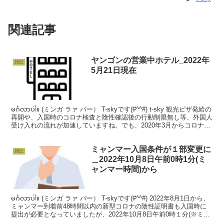
関連記事
ヤンゴンの営業中ホテル_2022年
雑記
5月21日現在
မင်္ဂလာပါ။ (ミンガ ラァ バー） T-skyです(#^^#) t-sky 観光ビザ発給の
再開や、入国時のコロナ検査と陰性確認後の行動制限無し等、外国人
受け入れの流れが加速していますね。でも、2020年3月からコロナ感
染拡大に伴っ...
ミャンマー入国条件が１部変更に
雑記
＿2022年10月8日午前0時1分(ミ
ャンマー時間)から
မင်္ဂလာပါ။ (ミンガ ラァ バー） T-skyです(#^^#) 2022年8月1日から、
ミャンマー到着前48時間以内の新型コロナの陰性証明書も入国時に
提出が必要となっていましたが、2022年10月8日午前0時１分(※ミャ
ンマー時間...