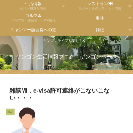
生活情報
レストラン🍽
生活お役立ち情報
各ジャンルのレストラン情報
ゴルフ⛳
趣味
ゴルフ場・練習場・SHOP情報
ミャンマー語習得への道
雑記
ヤンゴンライフを楽しもう！
ヤンゴン生活情報ブログ ヤンゴンベース
雑談Ⅶ．e-visa許可連絡がこないこな
い・・・
雑記