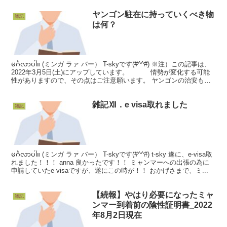
ヤンゴン駐在に持っていくべき物
雑記
は何？
မင်္ဂလာပါ။ (ミンガ ラァ バー） T-skyです(#^^#) ※注）この記事は、
2022年3月5日(土)にアップしています。 情勢が変化する可能
性がありますので、その点はご注意願います。 ヤンゴンの治安も落
ち着きを見せ始め...
雑記Ⅻ．e visa取れました
雑記
မင်္ဂလာပါ။ (ミンガ ラァ バー） T-skyです(#^^#) t-sky 遂に、e-visa取
れました！！！ anna 良かったです！！ ミャンマーへの出張の為に
申請していたe visaですが、遂にこの時が！！ おかげさまで、ミ...
【続報】やはり必要になったミャ
雑記
ンマー到着前の陰性証明書_2022
年8月2日現在