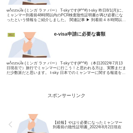
မင်္ဂလာပါ။ (ミンガ ラァ バー） T-skyです(#^^#) t-sky 昨日8/1(月)に、
ミャンマー到着前48時間以内のPCR検査陰性証明書が再び必要にな
ったという情報をご紹介しました。 関連記事 ▶︎ 到着前４８時間以内
の...
e-visa申請に必要な書類
雑記
မင်္ဂလာပါ။ (ミンガ ラァ バー） T-skyです(#^^#) （本日2022年7月13
日現在で）旅行でミャンマーに行こう！と思われる方は、実際まだま
だ少数派だと思います。 t-sky 日本でのミャンマーに関する報道を観
ていると、...
スポンサーリンク
【続報】やはり必要になったミャンマー
到着前の陰性証明書_2022年8月2日現在