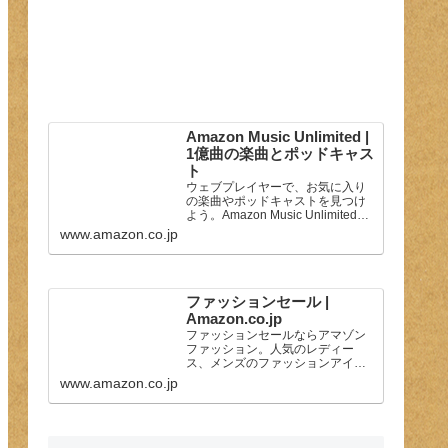
Amazon Music Unlimited |
1億曲の楽曲とポッドキャス
ト
ウェブプレイヤーで、お気に入り
の楽曲やポッドキャストを見つけ
よう。Amazon Music Unlimitedで
は、1億曲の豊富な楽曲をもとにセ
www.amazon.co.jp
レクトしたプレイリストをお楽し
みいただけます。
ファッションセール |
Amazon.co.jp
ファッションセールならアマゾン
ファッション。人気のレディー
ス、メンズのファッションアイテ
ムが最大で80%オフ。Amazonが
www.amazon.co.jp
配送する商品は送料無料・返品無
料です。（一部を除く）