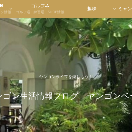

ゴルフ⛳
趣味
ミャン
ラン情報
ゴルフ場・練習場・SHOP情報
ヤンゴンライフを楽しもう！
ンゴン生活情報ブログ ヤンゴンベ