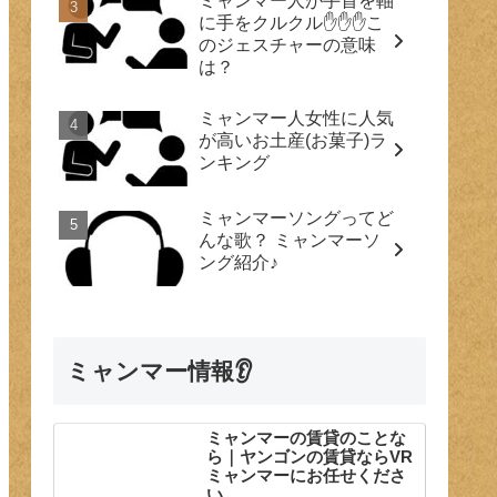
ミャンマー人が手首を軸
に手をクルクル✋✋✋こ
のジェスチャーの意味
は？
ミャンマー人女性に人気
が高いお土産(お菓子)ラ
ンキング
ミャンマーソングってど
んな歌？ ミャンマーソ
ング紹介♪
ミャンマー情報👂
ミャンマーの賃貸のことな
ら｜ヤンゴンの賃貸ならVR
ミャンマーにお任せくださ
い