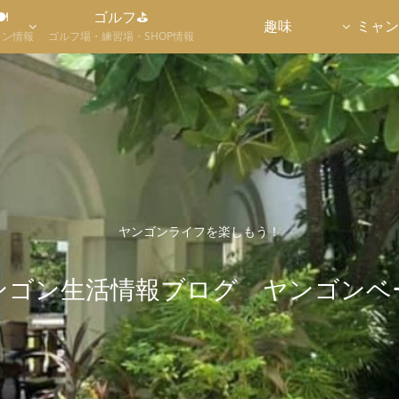

ゴルフ⛳
趣味
ミャン
ラン情報
ゴルフ場・練習場・SHOP情報
ヤンゴンライフを楽しもう！
ンゴン生活情報ブログ ヤンゴンベ