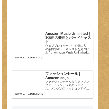
Amazon Music Unlimited |
1億曲の楽曲とポッドキャス
ト
ウェブプレイヤーで、お気に入り
の楽曲やポッドキャストを見つけ
よう。Amazon Music Unlimitedで
は、1億曲の豊富な楽曲をもとにセ
www.amazon.co.jp
レクトしたプレイリストをお楽し
みいただけます。
ファッションセール |
Amazon.co.jp
ファッションセールならアマゾン
ファッション。人気のレディー
ス、メンズのファッションアイテ
ムが最大で80%オフ。Amazonが
www.amazon.co.jp
配送する商品は送料無料・返品無
料です。（一部を除く）