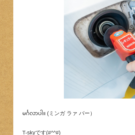
မင်္ဂလာပါ။ (ミンガ ラァ バー）
T-skyです(#^^#)