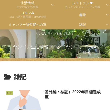
生活情報
レストラン🍽
生活お役立ち情報
各ジャンルのレストラン情報
ゴルフ⛳
趣味
ゴルフ場・練習場・SHOP情報
ミャンマー語習得への道
雑記
ヤンゴンライフを楽しもう！
ヤンゴン生活情報ブログ ヤンゴンベース
雑記
番外編：検証）2022年目標達成
雑記
度