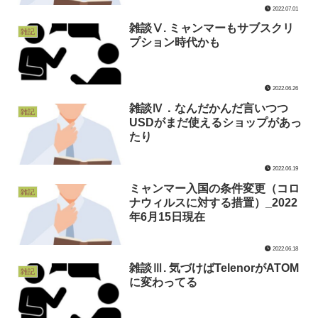
2022.07.01
雑談Ⅴ. ミャンマーもサブスクリ
雑記
プション時代かも
2022.06.26
雑談Ⅳ．なんだかんだ言いつつ
雑記
USDがまだ使えるショップがあっ
たり
2022.06.19
ミャンマー入国の条件変更（コロ
雑記
ナウィルスに対する措置）_2022
年6月15日現在
2022.06.18
雑談Ⅲ. 気づけばTelenorがATOM
雑記
に変わってる