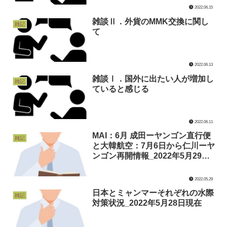
2022.06.15
雑談Ⅱ．外貨のMMK交換に関し
雑記
て
2022.06.13
雑談Ⅰ．国外に出たい人が増加し
雑記
ていると感じる
2022.06.11
MAI：6月 成田ーヤンゴン直行便
雑記
と大韓航空：7月6日から仁川ーヤ
ンゴン再開情報_2022年5月29日
現在
2022.05.29
日本とミャンマーそれぞれの水際
雑記
対策状況_2022年5月28日現在